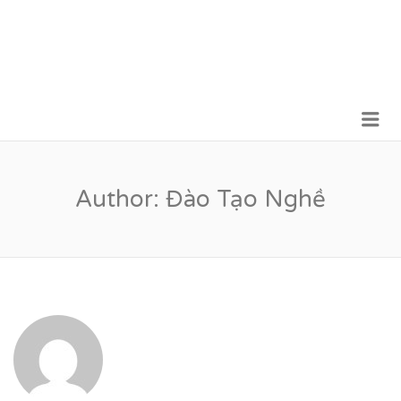
Me
VỮNG BƯỚC TƯƠNG LAI
Author:
Đào Tạo Nghề