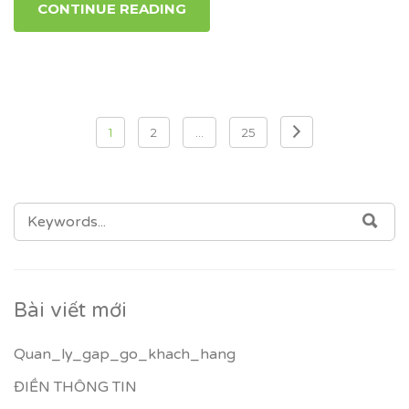
CONTINUE READING
Điều
1
2
…
25
hướng
bài
SEARCH
SEA
viết
FOR:
Bài viết mới
Quan_ly_gap_go_khach_hang
ĐIỀN THÔNG TIN