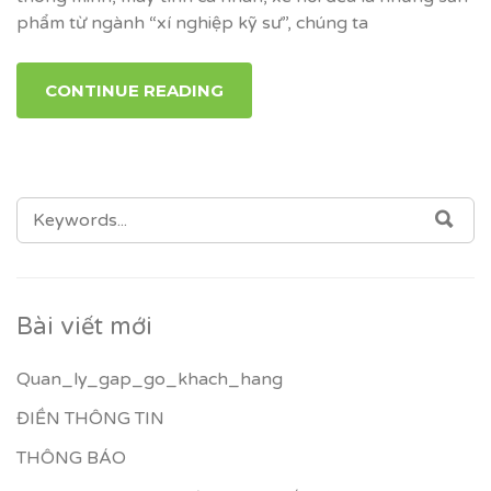
phẩm từ ngành “xí nghiệp kỹ sư”, chúng ta
CONTINUE READING
SEARCH
SEA
FOR:
Bài viết mới
Quan_ly_gap_go_khach_hang
ĐIỀN THÔNG TIN
THÔNG BÁO