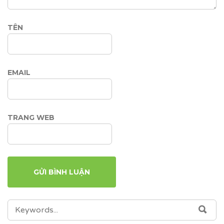
TÊN
EMAIL
TRANG WEB
SEARCH
SEA
FOR: