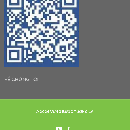
VỀ CHÚNG TÔI
© 2026 VỮNG BƯỚC TƯƠNG LAI
Youtube
Facebook
ỨNG
XUẤT