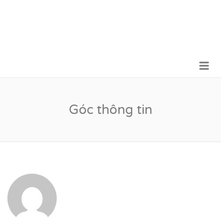
Me
VỮNG BƯỚC TƯƠNG LAI
Góc thông tin