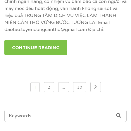
chính ngân hàng, có nhiệm vụ đảm bảo cả con người và
máy móc đều hoạt động, vận hành không sai sót và
hiệu quả TRUNG TÂM DỊCH VỤ VIỆC LÀM THANH
NIÊN CẦN THƠ VỮNG BƯỚC TƯƠNG LAI Email:
daotao.tuyendungcantho@gmail.com Địa chỉ:
CONTINUE READING
Điều
1
2
…
30
hướng
bài
SEARCH
SEA
viết
FOR: