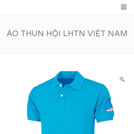
Me
VỮNG BƯỚC TƯƠNG LAI
ÁO THUN HỘI LHTN VIỆT NAM