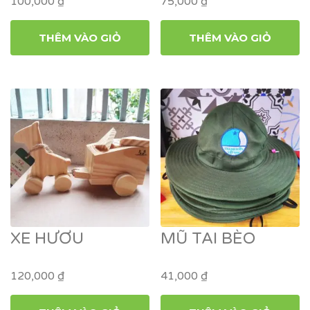
100,000
₫
75,000
₫
THÊM VÀO GIỎ
THÊM VÀO GIỎ
XE HƯƠU
MŨ TAI BÈO
120,000
₫
41,000
₫