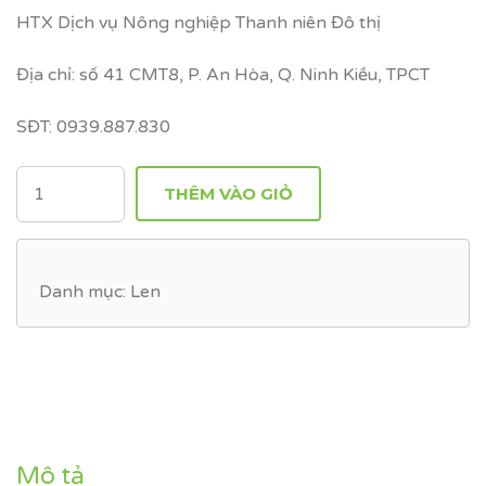
HTX Dịch vụ Nông nghiệp Thanh niên Đô thị
Địa chỉ: số 41 CMT8, P. An Hòa, Q. Ninh Kiều, TPCT
SĐT: 0939.887.830
SỐ
THÊM VÀO GIỎ
LƯỢNG
Danh mục:
Len
Mô tả