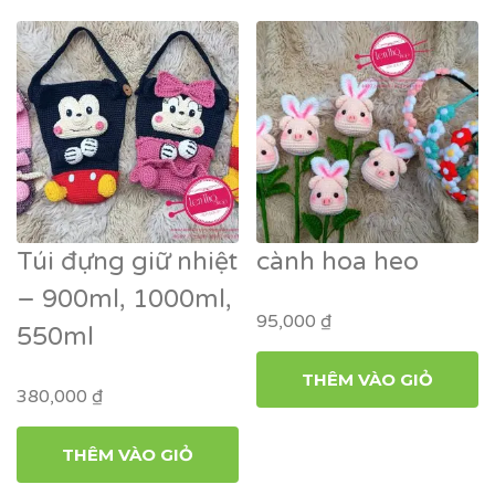
Túi đựng giữ nhiệt
cành hoa heo
– 900ml, 1000ml,
95,000
₫
550ml
THÊM VÀO GIỎ
380,000
₫
THÊM VÀO GIỎ