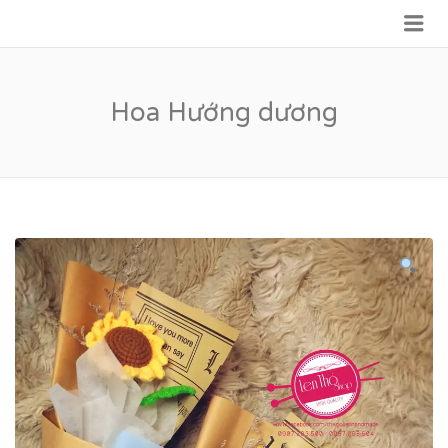
Me
VỮNG BƯỚC TƯƠNG LAI
Hoa Hướng dương