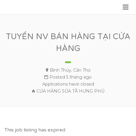
Me
VỮNG BƯỚC TƯƠNG LAI
TUYỂN NV BÁN HÀNG TẠI CỬA
HÀNG
Bình Thủy
,
Cần Thơ
Posted 5 tháng ago
Applications have closed
CỬA HÀNG SỮA TÃ HƯNG PHÚ
This job listing has expired