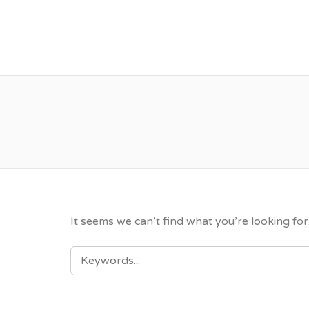
VỮNG BƯỚC TƯƠN
It seems we can’t find what you’re looking fo
SEARCH
FOR: