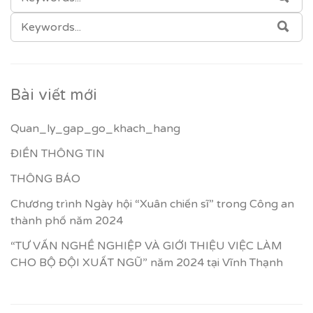
FOR:
SEARCH
SEA
FOR:
Bài viết mới
Quan_ly_gap_go_khach_hang
ĐIỀN THÔNG TIN
THÔNG BÁO
Chương trình Ngày hội “Xuân chiến sĩ” trong Công an
thành phố năm 2024
“TƯ VẤN NGHỀ NGHIỆP VÀ GIỚI THIỆU VIỆC LÀM
CHO BỘ ĐỘI XUẤT NGŨ” năm 2024 tại Vĩnh Thạnh