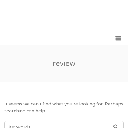
Me
VỮNG BƯỚC TƯƠNG LAI
review
It seems we can’t find what you’re looking for. Perhaps
searching can help.
SEARCH
SEA