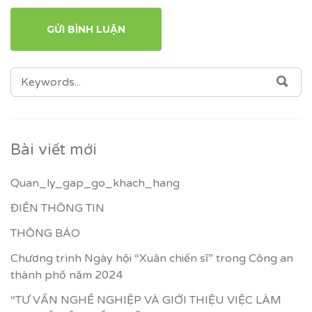
SEARCH
SEA
FOR:
Bài viết mới
Quan_ly_gap_go_khach_hang
ĐIỀN THÔNG TIN
THÔNG BÁO
Chương trình Ngày hội “Xuân chiến sĩ” trong Công an
thành phố năm 2024
“TƯ VẤN NGHỀ NGHIỆP VÀ GIỚI THIỆU VIỆC LÀM