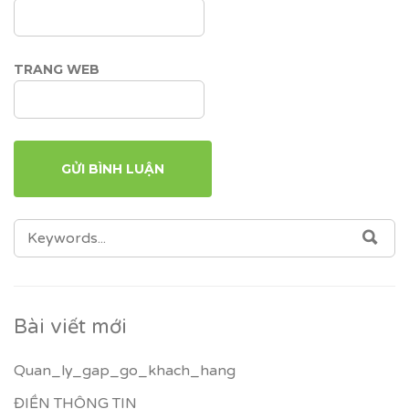
TRANG WEB
SEARCH
SEA
FOR:
Bài viết mới
Quan_ly_gap_go_khach_hang
ĐIỀN THÔNG TIN