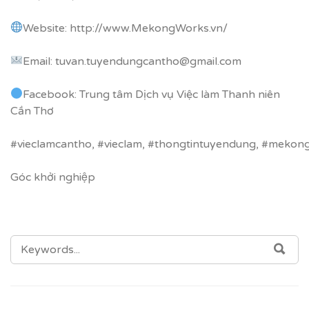
Website:
http://www.MekongWorks.vn/
Email: tuvan.tuyendungcantho@gmail.com
Facebook: Trung tâm Dịch vụ Việc làm Thanh niên
Cần Thơ
#vieclamcantho
,
#vieclam
,
#thongtintuyendung
,
#mekon
Góc khởi nghiệp
SEARCH
SEA
FOR: