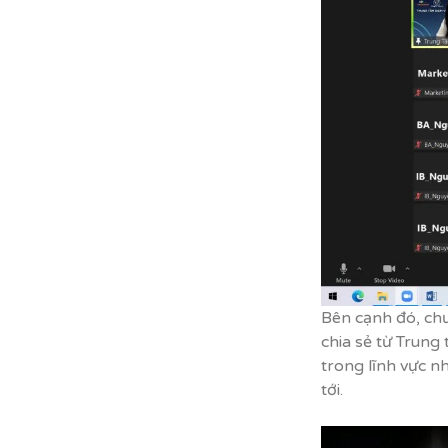
Bên cạnh đó, chư
chia sẻ từ Trun
trong lĩnh vực n
tới.