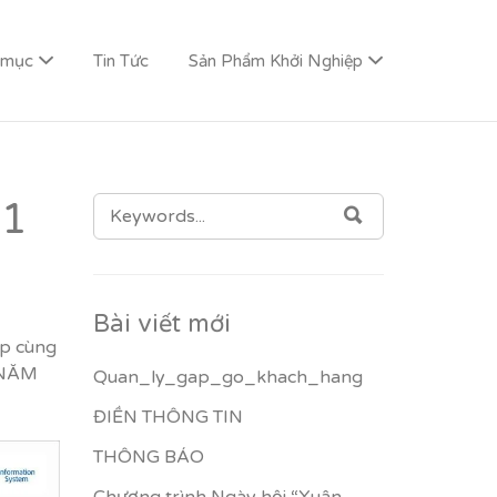
 mục
Tin Tức
Sản Phẩm Khởi Nghiệp
SEARCH
21
SEARCH
FOR:
Bài viết mới
ợp cùng
M NĂM
Quan_ly_gap_go_khach_hang
ĐIỀN THÔNG TIN
THÔNG BÁO