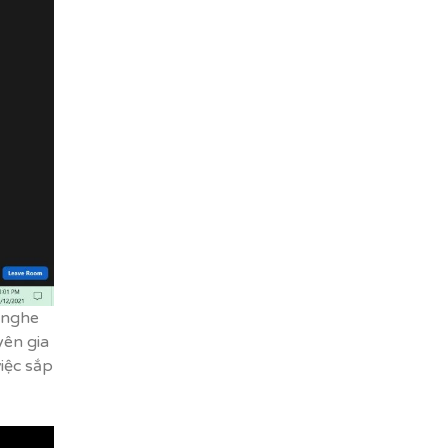
à nghe
yên gia
việc sắp