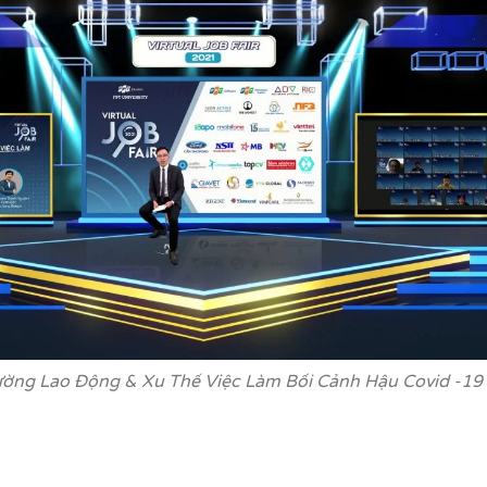
ường Lao Động & Xu Thế Việc Làm Bối Cảnh Hậu Covid -19