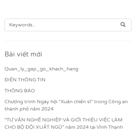
SEARCH
SEA
FOR:
Bài viết mới
Quan_ly_gap_go_khach_hang
ĐIỀN THÔNG TIN
THÔNG BÁO
Chương trình Ngày hội “Xuân chiến sĩ” trong Công an
thành phố năm 2024
“TƯ VẤN NGHỀ NGHIỆP VÀ GIỚI THIỆU VIỆC LÀM
CHO BỘ ĐỘI XUẤT NGŨ” năm 2024 tại Vĩnh Thạnh