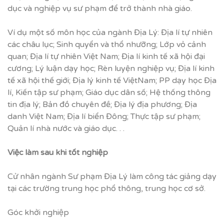
dục và nghiệp vụ sư phạm để trở thành nhà giáo.
Ví dụ một số môn học của ngành Địa Lý: Địa lí tự nhiên
các châu lục; Sinh quyển và thổ nhưỡng; Lớp vỏ cảnh
quan; Địa lí tự nhiên Việt Nam; Địa lí kinh tế xã hội đại
cương; Lý luận dạy học; Rèn luyện nghiệp vụ; Địa lí kinh
tế xã hội thế giới; Địa lý kinh tế ViệtNam; PP dạy học Địa
lí, Kiến tập sư phạm; Giáo dục dân số; Hệ thống thông
tin địa lý; Bản đồ chuyên đề; Địa lý địa phương; Địa
danh Việt Nam; Địa lí biển Đông; Thực tập sư phạm;
Quản lí nhà nước và giáo dục. . .
Vi
ệ
c làm sau khi t
ố
t nghi
ệ
p
Cử nhân ngành Sư phạm Địa Lý làm công tác giảng dạy
tại các trường trung học phổ thông, trung học cơ sở.
Góc khởi nghiệp