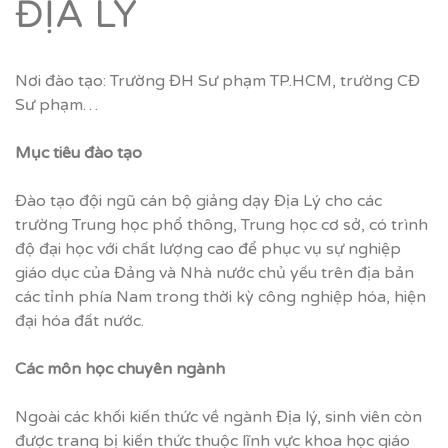
ĐỊA LÝ
Nơi đào tạo: Trường ĐH Sư phạm TP.HCM, trường CĐ
Sư phạm…
M
ụ
c tiêu đào t
ạ
o
Đào tạo đội ngũ cán bộ giảng dạy Địa Lý cho các
trường Trung học phổ thông, Trung học cơ sở, có trình
độ đại học với chất lượng cao để phục vụ sự nghiệp
giáo dục của Đảng và Nhà nước chủ yếu trên địa bản
các tỉnh phía Nam trong thời kỳ công nghiệp hóa, hiện
đại hóa đất nước.
Các môn h
ọ
c chuyên ngành
Ngoài các khối kiến thức về ngành Địa lý, sinh viên còn
được trang bị kiến thức thuộc lĩnh vực khoa học giáo