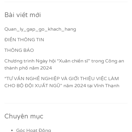
Bài viết mới
Quan_ly_gap_go_khach_hang
ĐIỀN THÔNG TIN
THÔNG BÁO
Chương trình Ngày hội “Xuân chiến sĩ” trong Công an
thành phố năm 2024
“TƯ VẤN NGHỀ NGHIỆP VÀ GIỚI THIỆU VIỆC LÀM
CHO BỘ ĐỘI XUẤT NGŨ” năm 2024 tại Vĩnh Thạnh
Chuyên mục
Góc Hoạt Động