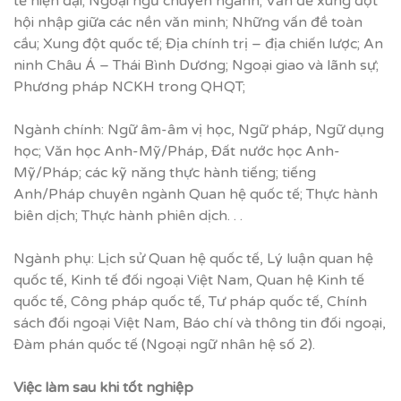
tế hiện đại; Ngoại ngữ chuyên ngành; Vấn đề xung đột
hội nhập giữa các nền văn minh; Những vấn đề toàn
cầu; Xung đột quốc tế; Địa chính trị – địa chiến lược; An
ninh Châu Á – Thái Bình Dương; Ngoại giao và lãnh sự;
Phương pháp NCKH trong QHQT;
Ngành chính: Ngữ âm-âm vị học, Ngữ pháp, Ngữ dụng
học; Văn học Anh-Mỹ/Pháp, Đất nước học Anh-
Mỹ/Pháp; các kỹ năng thực hành tiếng; tiếng
Anh/Pháp chuyên ngành Quan hệ quốc tế; Thực hành
biên dịch; Thực hành phiên dịch. . .
Ngành phụ: Lịch sử Quan hệ quốc tế, Lý luận quan hệ
quốc tế, Kinh tế đối ngoại Việt Nam, Quan hệ Kinh tế
quốc tế, Công pháp quốc tế, Tư pháp quốc tế, Chính
sách đối ngoại Việt Nam, Báo chí và thông tin đối ngoại,
Đàm phán quốc tế (Ngoại ngữ nhân hệ số 2).
Vi
ệ
c làm sau khi t
ố
t nghi
ệ
p