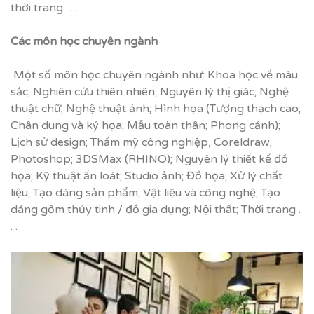
thời trang . . .
Các môn h
ọ
c chuyên ngành
Một số môn học chuyên ngành như: Khoa học về màu
sắc; Nghiên cứu thiên nhiên; Nguyên lý thị giác; Nghệ
thuật chữ; Nghệ thuật ảnh; Hình họa (Tượng thạch cao;
Chân dung và ký họa; Mẫu toàn thân; Phong cảnh);
Lịch sử design; Thẩm mỹ công nghiệp, Coreldraw;
Photoshop; 3DSMax (RHINO); Nguyên lý thiết kế đồ
họa; Kỹ thuật ấn loát; Studio ảnh; Đồ họa; Xử lý chất
liệu; Tạo dáng sản phẩm; Vật liệu và công nghệ; Tạo
dáng gốm thủy tinh / đồ gia dụng; Nội thất; Thời trang .
. .