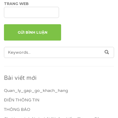
TRANG WEB
SEARCH
SEA
FOR:
Bài viết mới
Quan_ly_gap_go_khach_hang
ĐIỀN THÔNG TIN
THÔNG BÁO