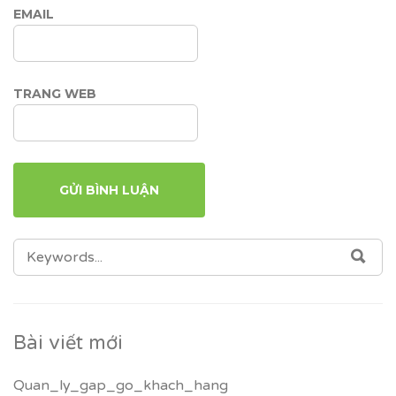
EMAIL
TRANG WEB
SEARCH
SEA
FOR:
Bài viết mới
Quan_ly_gap_go_khach_hang