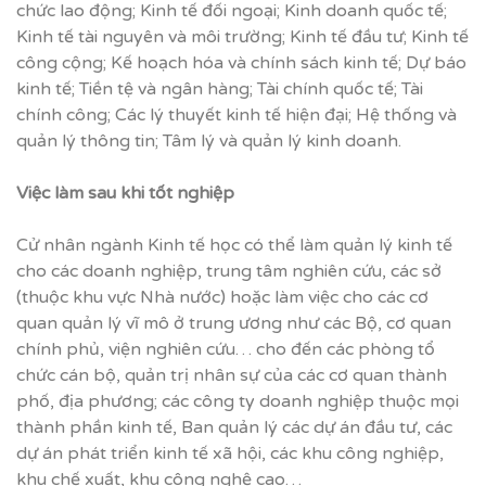
chức lao động; Kinh tế đối ngoại; Kinh doanh quốc tế;
Kinh tế tài nguyên và môi trường; Kinh tế đầu tư; Kinh tế
công cộng; Kế hoạch hóa và chính sách kinh tế; Dự báo
kinh tế; Tiền tệ và ngân hàng; Tài chính quốc tế; Tài
chính công; Các lý thuyết kinh tế hiện đại; Hệ thống và
quản lý thông tin; Tâm lý và quản lý kinh doanh.
Vi
ệ
c làm sau khi t
ố
t nghi
ệ
p
Cử nhân ngành Kinh tế học có thể làm quản lý kinh tế
cho các doanh nghiệp, trung tâm nghiên cứu, các sở
(thuộc khu vực Nhà nước) hoặc làm việc cho các cơ
quan quản lý vĩ mô ở trung ương như các Bộ, cơ quan
chính phủ, viện nghiên cứu… cho đến các phòng tổ
chức cán bộ, quản trị nhân sự của các cơ quan thành
phố, địa phương; các công ty doanh nghiệp thuộc mọi
thành phần kinh tế, Ban quản lý các dự án đầu tư, các
dự án phát triển kinh tế xã hội, các khu công nghiệp,
khu chế xuất, khu công nghệ cao…