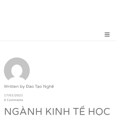
Me
VỮNG BƯỚC TƯƠNG LAI
Written by
Đào Tạo Nghề
17/01/2021
0 Comments
NGÀNH KINH TẾ HỌC