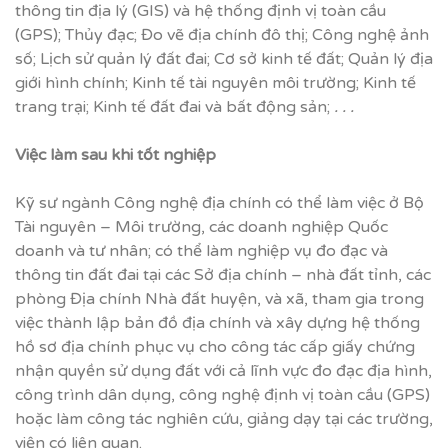
thông tin địa lý (GIS) và hệ thống định vị toàn cầu
(GPS); Thủy đạc; Đo vẽ địa chính đô thị; Công nghệ ảnh
số; Lịch sử quản lý đất đai; Cơ sở kinh tế đất; Quản lý địa
giới hình chính; Kinh tế tài nguyên môi trường; Kinh tế
trang trại; Kinh tế đất đai và bất động sản;
. . .
Vi
ệ
c làm sau khi t
ố
t nghi
ệ
p
Kỹ sư ngành Công nghệ địa chính có thể làm việc ở Bộ
Tài nguyên – Môi trường, các doanh nghiệp Quốc
doanh và tư nhân; có thể làm nghiệp vụ đo đạc và
thông tin đất đai tại các Sở địa chính – nhà đất tỉnh, các
phòng Địa chính Nhà đất huyện, và xã, tham gia trong
việc thành lập bản đồ địa chính và xây dựng hệ thống
hồ sơ địa chính phục vụ cho công tác cấp giấy chứng
nhận quyền sử dụng đất với cả lĩnh vực đo đạc địa hình,
công trình dân dụng, công nghệ định vị toàn cầu (GPS)
hoặc làm công tác nghiên cứu, giảng dạy tại các trường,
viện có liên quan.