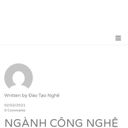
Me
VỮNG BƯỚC TƯƠNG LAI
Written by
Đào Tạo Nghề
02/02/2021
0 Comments
NGÀNH CÔNG NGHỆ