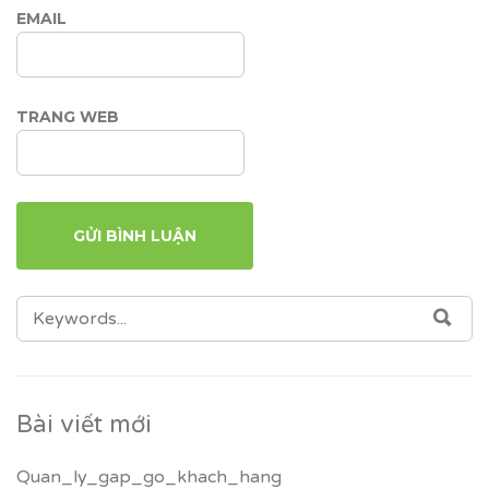
EMAIL
TRANG WEB
SEARCH
SEA
FOR:
Bài viết mới
Quan_ly_gap_go_khach_hang