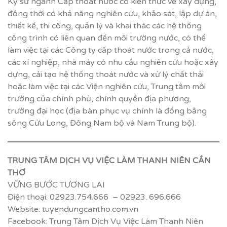
Kỹ sư ngành Cấp thoát nước có kiến thức về xây dựng,
đồng thời có khả năng nghiên cứu, khảo sát, lập dự án,
thiết kế, thi công, quản lý và khai thác các hệ thống
công trình có liên quan đến môi trường nước, có thể
làm việc tại các Công ty cấp thoát nước trong cả nước,
các xí nghiệp, nhà máy có nhu cầu nghiên cứu hoặc xây
dựng, cải tạo hệ thống thoát nước và xử lý chất thải
hoặc làm việc tại các Viện nghiên cứu, Trung tâm môi
trường của chính phủ, chính quyền địa phương,
trường đại học (địa bàn phục vụ chính là đồng bằng
sông Cửu Long, Đông Nam bộ và Nam Trung bộ).
TRUNG TÂM DỊCH VỤ VIỆC LÀM THANH NIÊN CẦN
THƠ
VỮNG BƯỚC TƯƠNG LAI
Điện thoại: 02923.754.666 – 02923. 696.666
Website: tuyendungcantho.com.vn
Facebook: Trung Tâm Dịch Vụ Việc Làm Thanh Niên