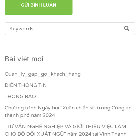
SEARCH
SEA
FOR:
Bài viết mới
Quan_ly_gap_go_khach_hang
ĐIỀN THÔNG TIN
THÔNG BÁO
Chương trình Ngày hội “Xuân chiến sĩ” trong Công an
thành phố năm 2024
“TƯ VẤN NGHỀ NGHIỆP VÀ GIỚI THIỆU VIỆC LÀM
CHO BỘ ĐỘI XUẤT NGŨ” năm 2024 tại Vĩnh Thạnh