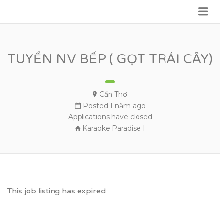
Me
VỮNG BƯỚC TƯƠNG LAI
TUYỂN NV BẾP ( GỌT TRÁI CÂY)
Cần Thơ
Posted 1 năm ago
Applications have closed
Karaoke Paradise I
This job listing has expired