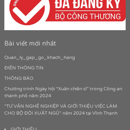
Bài viết mới nhất
Quan_ly_gap_go_khach_hang
ĐIỀN THÔNG TIN
THÔNG BÁO
Chương trình Ngày hội “Xuân chiến sĩ” trong Công an
thành phố năm 2024
“TƯ VẤN NGHỀ NGHIỆP VÀ GIỚI THIỆU VIỆC LÀM
CHO BỘ ĐỘI XUẤT NGŨ” năm 2024 tại Vĩnh Thạnh
GIỚI THIỆU