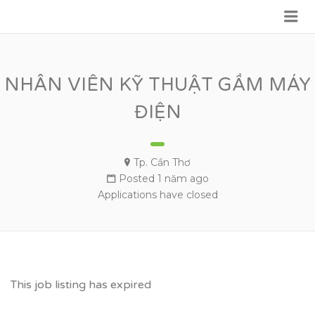
Me
VỮNG BƯỚC TƯƠNG LAI
NHÂN VIÊN KỸ THUẬT GẦM MÁY
ĐIỆN
Tp. Cần Thơ
Posted 1 năm ago
Applications have closed
This job listing has expired