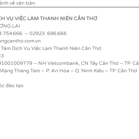
CH VỤ VIỆC LÀM THANH NIÊN CẦN THƠ
ƠNG LAI
23.754.666 – 02923. 696.666
ungcantho.com.vn
 Tâm Dịch Vụ Việc Làm Thanh Niên Cần Thơ
33
391001009779 – NH Vietcombank, CN Tây Cần Thơ – TP. C
 Mạng Tháng Tám – P. An Hòa – Q. Ninh Kiều – TP. Cần Thơ
óc đào tạo