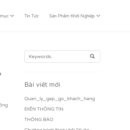
 mục
Tin Tức
Sản Phẩm Khởi Nghiệp
SEARCH
SEARCH
FOR:
À
Bài viết mới
Quan_ly_gap_go_khach_hang
hông
ĐIỀN THÔNG TIN
THÔNG BÁO