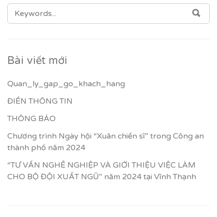
SEARCH
SEA
FOR:
Bài viết mới
Quan_ly_gap_go_khach_hang
ĐIỀN THÔNG TIN
THÔNG BÁO
Chương trình Ngày hội “Xuân chiến sĩ” trong Công an
thành phố năm 2024
“TƯ VẤN NGHỀ NGHIỆP VÀ GIỚI THIỆU VIỆC LÀM
CHO BỘ ĐỘI XUẤT NGŨ” năm 2024 tại Vĩnh Thạnh