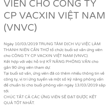
VIÊN CHO CÔNG TY
CP VACXIN VIỆT NAM
(VNVC)
Ngày 10/03/2019 TRUNG TÂM DỊCH VỤ VIỆC LÀM
THANH NIÊN CẦN THƠ tổ chức buổi sơ vấn ứng viên
cho CÔNG TY CP VACXIN VIỆT NAM (VNVC).
Kết hợp với việc hỗ trợ KỸ NĂNG PHỎNG VẤN cho
gần 90 ứng viên tham dự.
Tại buổi sơ vấn, ứng viên đã có thêm nhiều thông tin về
công ty, vị trí ứng tuyển và một số kỹ năng phỏng vấn
để chuẩn bị cho buổi phỏng vấn ngày 13/03/2019 sắp
tới.
CHÚC TẤT CẢ CÁC ỨNG VIÊN SẼ ĐẠT ĐƯỢC KẾT
QUẢ TỐT NHẤT.