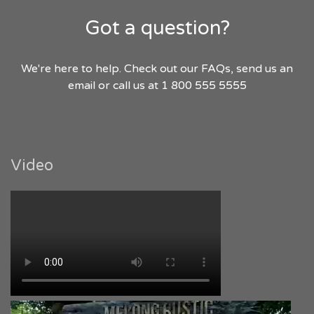
Got a question?
We're here to help. Check out our FAQs, send us an
email or call us at 1 800 555 5555
Video