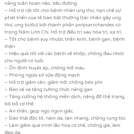
năng tuần hoàn não, tiểu đường
– Hổ trợ rất tốt cho bệnh nhân ung thư, hạn chế sự
phát triển của tế bào bất thường (tác nhân gây ung
thư, ung bướu) bởi thành phần polysarccharides có
trong Nấm Linh Chi. Hổ trợ điều trị sau hóa trị, xạ trị.
– Tốt cho bệnh suy nhược thần kinh, bênh gan, bệnh
thận
– Hiệu quả tốt với các bệnh về khớp, chống đau nhức
cho người có tuổi.
– Ổn định huyết áp, chống mỡ máu
– Phòng ngừa xơ vữa động mạch
– Hổ trợ giãm cân, giãm mỡ, chống béo phì
– Bảo vệ và tăng cường chức năng gan
– Tăng cường hệ thống miễn dịch, nâng đỡ thể trạng,
bồ bổ cơ thể.
– An thần, giúp ngủ ngon giấc.
– Đào thải độc tố, nám da, tàn nhang, chống rụng tóc
– Làm giãm quá trinh lão hóa cơ thế, chống già, làm
đẹp da.