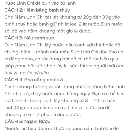
nước Linh Chi đã đun vào tủ lạnh.
CÁCH 2:
Hãm bằng bình thủy
Cho Nấm Linh Chi cắt lát khoảng từ 20g đến 30g vào
bình thuỷ hoặc bình giữ nhiệt loại 2 lít nước. Đun nước
sôi đổ vào hãm khoảng một giờ là được.
CÁCH 3:
Nấu canh súp
Đun Nấm Linh Chi lấy nước, nấu canh với thịt hoặc để
chưng, hầm… thành một món Súp Linh Chi độc đáo có
vị đắng nhẫn, có tác dụng bồi bổ cơ thể rất hiệu quả,
giúp phục hồi sức khoẻ lấy lại sức đối với người mới ốm
dậy và người già yếu.
CÁCH 4:
Pha uống như trà
Cách thông thường và tác dụng nhất là dùng Nấm Linh
Chi pha trà, thay nước uống hằng ngày. Bạn có thể làm
trà Linh chi bằng cách lấy khoảng từ 8 – 10 lát nấm
Linh Chi, cho vào ấm pha trà hãm với nước sôi để
khoảng từ 5 – 7 phút là dùng được.
CÁCH 5: Ngâm Rượu
Ngược lại theo đông y thường dùng nấm Linh Chi để