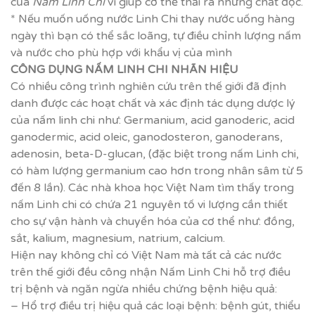
của
Nấm Linh Chi
vì giúp cơ thể thải ra những chất độc.
* Nếu muốn uống nước Linh Chi thay nước uống hàng
ngày thì bạn có thể sắc loãng, tự điều chỉnh lượng nấm
và nước cho phù hợp với khẩu vị của mình
CÔNG DỤNG NẤM LINH CHI NHÃN HIỆU
Có nhiều công trình nghiên cứu trên thế giới đã định
danh được các hoạt chất và xác định tác dụng dược lý
của nấm linh chi như: Germanium, acid ganoderic, acid
ganodermic, acid oleic, ganodosteron, ganoderans,
adenosin, beta-D-glucan, (đặc biệt trong nấm Linh chi,
có hàm lượng germanium cao hơn trong nhân sâm từ 5
đến 8 lần). Các nhà khoa học Việt Nam tìm thấy trong
nấm Linh chi có chứa 21 nguyên tố vi lượng cần thiết
cho sự vận hành và chuyển hóa của cơ thể như: đồng,
sắt, kalium, magnesium, natrium, calcium.
Hiện nay không chỉ có Việt Nam mà tất cả các nước
trên thế giới đều công nhận Nấm Linh Chi hỗ trợ điều
trị bệnh và ngăn ngừa nhiều chứng bệnh hiệu quả:
– Hổ trợ điều trị hiệu quả các loại bệnh: bệnh gút, thiểu