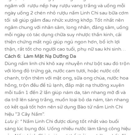
ngâm với rượu nếp hay rượu vang trắng và uống mỗi
ngày uống 2 chén nhỏ rượu nấm Linh Chi sau bữa cơm
tối sẽ giúp giảm đau nhức xương khớp. Tốt nhất nên
ngâm chung với nhân sâm, long nhãn, đảng sâm, uống
mỗi ngày có tác dụng chữa suy nhược thần kinh, cải
thiện chứng mất ngủ giúp ngủ ngon hơn, bổ ích lợi
thận, rất tốt cho người cao tuổi, phụ nữ sau khi sinh…
Cách 6: Làm Mặt Nạ Dưỡng Da
Dùng nấm linh chi khô xay nhuyễn như bột sau đó trộn
với lòng đỏ trứng gà, nước cam tươi, hoặc nước cốt
chanh, trộn thêm với mật ong, sữa ong chúa, nước hoa
hồng, trộn đều để tủ lạnh, đắp mặt nạ thường xuyên
mỗi tuần 1 đến 2 lần giúp nám da, tàn nhang mờ đi và
da trở lên sáng trắng, muốn loại bỏ da nám, tàn nhang
có kết quả tốt hơn nên sử dụng Bào tử nấm Linh Chi
hiệu ”3 Cây Nấm”.
Lưu ý: *
Nấm Linh Chi được dùng tốt nhất vào buổi
sáng lúc bụng đói. Uống nhiều nước làm tăng công hiệu