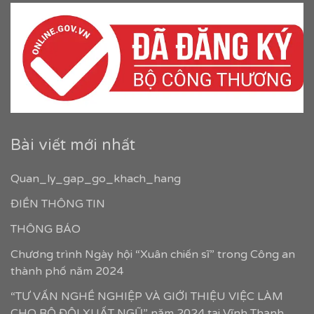
Bài viết mới nhất
Quan_ly_gap_go_khach_hang
ĐIỀN THÔNG TIN
THÔNG BÁO
Chương trình Ngày hội “Xuân chiến sĩ” trong Công an
thành phố năm 2024
“TƯ VẤN NGHỀ NGHIỆP VÀ GIỚI THIỆU VIỆC LÀM
CHO BỘ ĐỘI XUẤT NGŨ” năm 2024 tại Vĩnh Thạnh