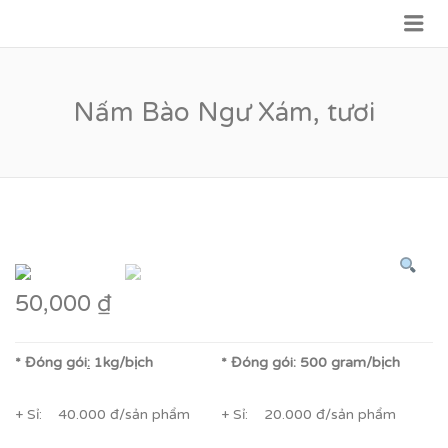
Me
VỮNG BƯỚC TƯƠNG LAI
Nấm Bào Ngư Xám, tươi
50,000
₫
* Đóng gói
:
1kg/bịch
* Đóng gói: 500 gram/bịch
+ Sỉ: 40.000 đ/sản phẩm
+ Sỉ: 20.000 đ/sản phẩm