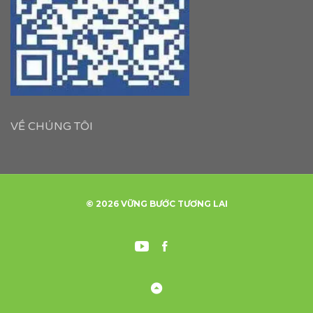
VỀ CHÚNG TÔI
© 2026 VỮNG BƯỚC TƯƠNG LAI
Youtube
Facebook
ỨNG
XUẤT
VIÊN
KHẨU
ĐĂNG
LAO
Back
KÝ
ĐỘNG
to