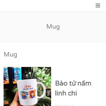
Me
VỮNG BƯỚC TƯƠNG LAI
Mug
Mug
Bào tử nấm
linh chi