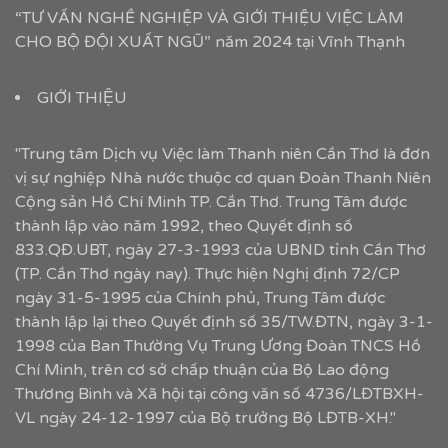
“TƯ VẤN NGHỀ NGHIỆP VÀ GIỚI THIỆU VIỆC LÀM
CHO BỘ ĐỘI XUẤT NGŨ” năm 2024 tại Vĩnh Thạnh
GIỚI THIỆU
"Trung tâm Dịch vụ Việc làm Thanh niên Cần Thơ là đơn
vị sự nghiệp Nhà nước thuộc cơ quan Đoàn Thanh Niên
Cộng sản Hồ Chí Minh TP. Cần Thơ. Trung Tâm được
thành lập vào năm 1992, theo Quyết định số
833.QĐ.UBT, ngày 27-3-1993 của UBND tỉnh Cần Thơ
(TP. Cần Thơ ngày nay). Thực hiện Nghị định 72/CP
ngày 31-5-1995 của Chính phủ, Trung Tâm được
thành lập lại theo Quyết định số 35/TW.ĐTN, ngày 3-1-
1998 của Ban Thường Vụ Trung Ương Đoàn TNCS Hồ
Chí Minh, trên cơ sở chấp thuận của Bộ Lao động
Thương Binh và Xã hội tại công văn số 4736/LĐTBXH-
VL ngày 24-12-1997 của Bộ trưởng Bộ LĐTB-XH."