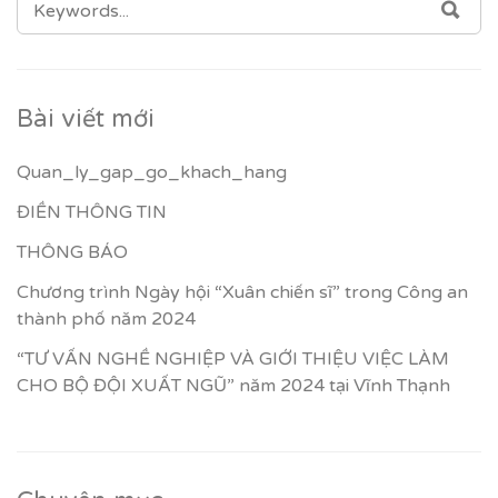
SEA
FOR:
Bài viết mới
Quan_ly_gap_go_khach_hang
ĐIỀN THÔNG TIN
THÔNG BÁO
Chương trình Ngày hội “Xuân chiến sĩ” trong Công an
thành phố năm 2024
“TƯ VẤN NGHỀ NGHIỆP VÀ GIỚI THIỆU VIỆC LÀM
CHO BỘ ĐỘI XUẤT NGŨ” năm 2024 tại Vĩnh Thạnh