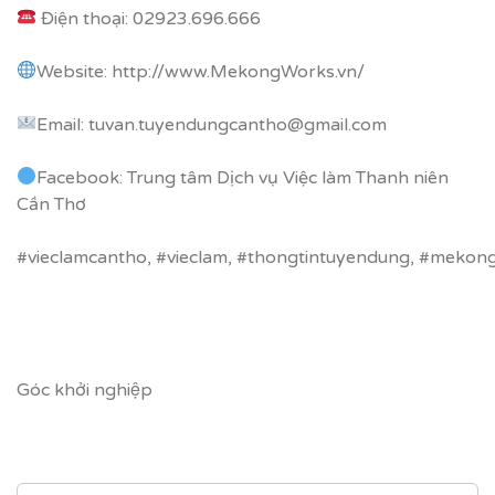
Điện thoại: 02923.696.666
Website:
http://www.MekongWorks.vn/
Email: tuvan.tuyendungcantho@gmail.com
Facebook: Trung tâm Dịch vụ Việc làm Thanh niên
Cần Thơ
#vieclamcantho
,
#vieclam
,
#thongtintuyendung
,
#mekon
Góc khởi nghiệp
SEARCH