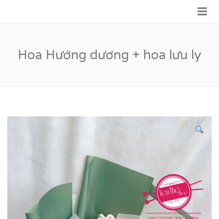
Me
VỮNG BƯỚC TƯƠNG LAI
Hoa Hướng dương + hoa lưu ly