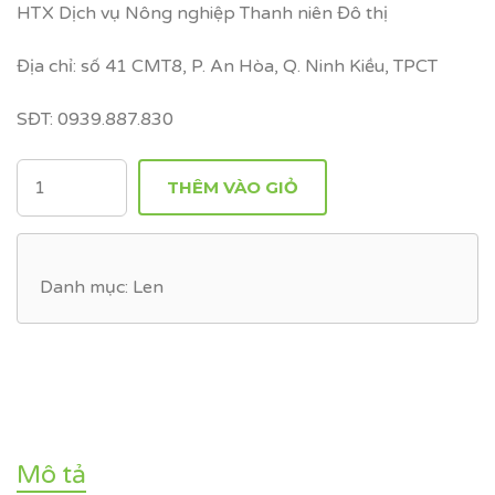
HTX Dịch vụ Nông nghiệp Thanh niên Đô thị
Địa chỉ: số 41 CMT8, P. An Hòa, Q. Ninh Kiều, TPCT
SĐT: 0939.887.830
SỐ
THÊM VÀO GIỎ
LƯỢNG
Danh mục:
Len
Mô tả