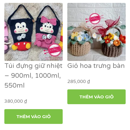
Túi đựng giữ nhiệt
Giỏ hoa trưng bàn
– 900ml, 1000ml,
285,000
₫
550ml
THÊM VÀO GIỎ
380,000
₫
THÊM VÀO GIỎ