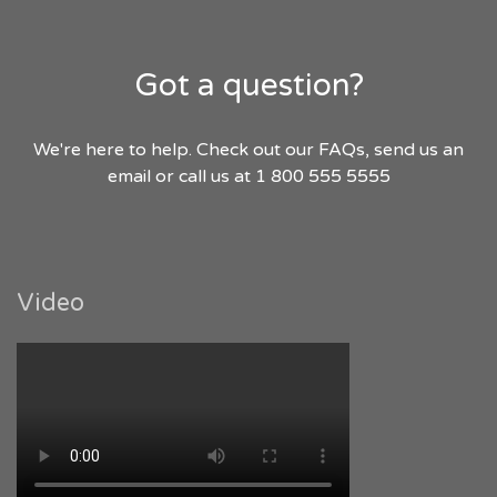
Got a question?
We're here to help. Check out our FAQs, send us an
email or call us at 1 800 555 5555
Video