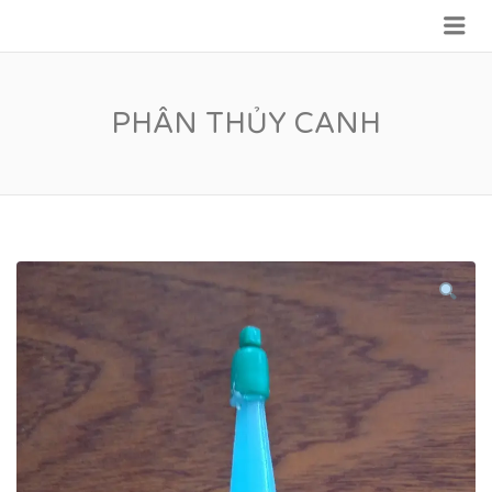
Me
VỮNG BƯỚC TƯƠNG LAI
PHÂN THỦY CANH