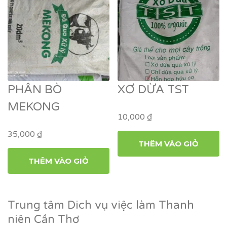
PHÂN BÒ
XƠ DỪA TST
MEKONG
10,000
₫
35,000
₫
THÊM VÀO GIỎ
THÊM VÀO GIỎ
Trung tâm Dich vụ việc làm Thanh
niên Cần Thơ