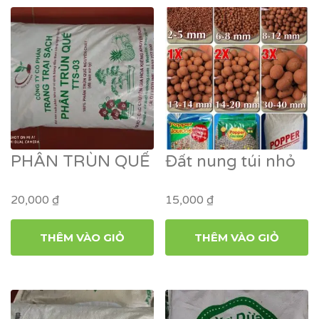
PHÂN TRÙN QUẾ
Đất nung túi nhỏ
20,000
₫
15,000
₫
THÊM VÀO GIỎ
THÊM VÀO GIỎ