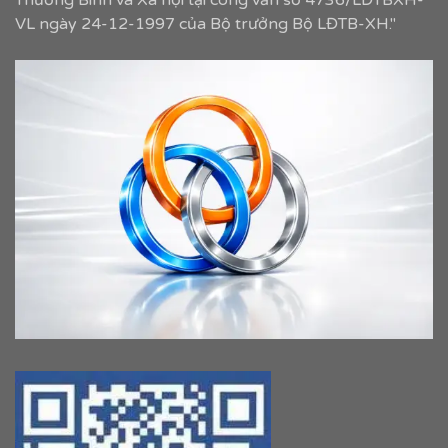
Thương Binh và Xã hội tại công văn số 4736/LĐTBXH-
VL ngày 24-12-1997 của Bộ trưởng Bộ LĐTB-XH."