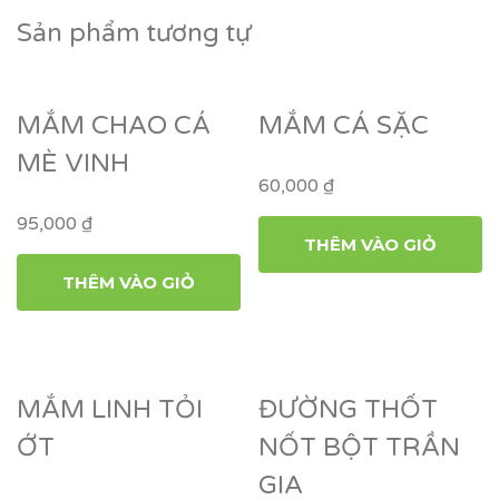
Sản phẩm tương tự
MẮM CHAO CÁ
MẮM CÁ SẶC
MÈ VINH
60,000
₫
95,000
₫
THÊM VÀO GIỎ
THÊM VÀO GIỎ
MẮM LINH TỎI
ĐƯỜNG THỐT
ỚT
NỐT BỘT TRẦN
GIA