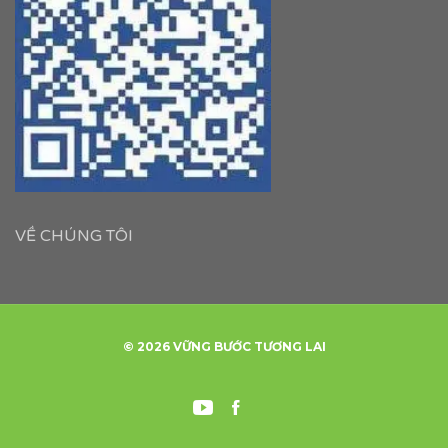
VỀ CHÚNG TÔI
© 2026 VỮNG BƯỚC TƯƠNG LAI
Youtube
Facebook
ỨNG
XUẤT
VIÊN
KHẨU