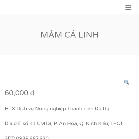
Me
VỮNG BƯỚC TƯƠNG LAI
MẮM CÁ LINH
60,000
₫
HTX Dịch vụ Nông nghiệp Thanh niên Đô thị
Địa chỉ: số 41 CMT8, P. An Hòa, Q. Ninh Kiều, TPCT
SĐT: 0939.887.830