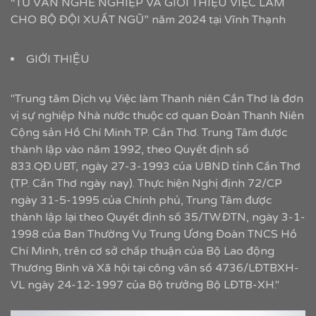
“TƯ VẤN NGHỀ NGHIỆP VÀ GIỚI THIỆU VIỆC LÀM
CHO BỘ ĐỘI XUẤT NGŨ” năm 2024 tại Vĩnh Thạnh
GIỚI THIỆU
"Trung tâm Dịch vụ Việc làm Thanh niên Cần Thơ là đơn
vị sự nghiệp Nhà nước thuộc cơ quan Đoàn Thanh Niên
Cộng sản Hồ Chí Minh TP. Cần Thơ. Trung Tâm được
thành lập vào năm 1992, theo Quyết định số
833.QĐ.UBT, ngày 27-3-1993 của UBND tỉnh Cần Thơ
(TP. Cần Thơ ngày nay). Thực hiện Nghị định 72/CP
ngày 31-5-1995 của Chính phủ, Trung Tâm được
thành lập lại theo Quyết định số 35/TW.ĐTN, ngày 3-1-
1998 của Ban Thường Vụ Trung Ương Đoàn TNCS Hồ
Chí Minh, trên cơ sở chấp thuận của Bộ Lao động
Thương Binh và Xã hội tại công văn số 4736/LĐTBXH-
VL ngày 24-12-1997 của Bộ trưởng Bộ LĐTB-XH."