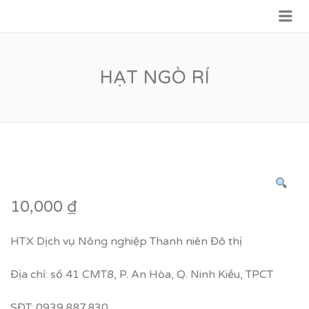
Me
VỮNG BƯỚC TƯƠNG LAI
HẠT NGÒ RÍ
10,000
₫
HTX Dịch vụ Nông nghiệp Thanh niên Đô thị
Địa chỉ: số 41 CMT8, P. An Hòa, Q. Ninh Kiều, TPCT
SĐT: 0939.887.830