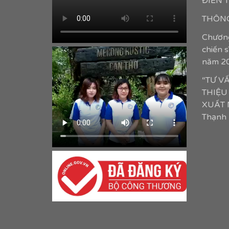
ĐIỀN
THÔNG
Chương
chiến 
năm 2
“TƯ V
THIỆU
XUẤT N
Thạnh