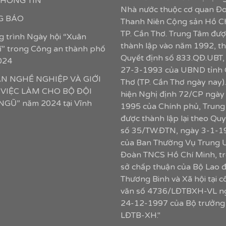
 THÔNG TIN
Nhà nước thuộc cơ quan Đ
 BÁO
Thanh Niên Cộng sản Hồ C
TP. Cần Thơ. Trung Tâm đượ
 trình Ngày hội “Xuân
thành lập vào năm 1992, t
sĩ” trong Công an thành phố
Quyết định số 833.QĐ.UBT,
024
27-3-1993 của UBND tỉnh
ẤN NGHỀ NGHIỆP VÀ GIỚI
Thơ (TP. Cần Thơ ngày nay)
 VIỆC LÀM CHO BỘ ĐỘI
hiện Nghị định 72/CP ngày
GŨ” năm 2024 tại Vĩnh
1995 của Chính phủ, Trung
được thành lập lại theo Quy
số 35/TW.ĐTN, ngày 3-1-1
của Ban Thường Vụ Trung 
Đoàn TNCS Hồ Chí Minh, tr
sở chấp thuận của Bộ Lao 
Thương Binh và Xã hội tại 
văn số 4736/LĐTBXH-VL n
24-12-1997 của Bộ trưởng
LĐTB-XH."