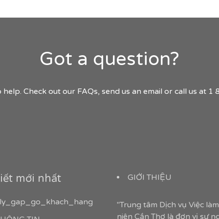
Got a question?
 help. Check out our FAQs, send us an email or call us at 
iết mới nhất
GIỚI THIỆU
ly_gap_go_khach_hang
"Trung tâm Dịch vụ Việc là
niên Cần Thơ là đơn vị sự n