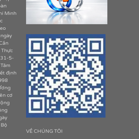
oàn
hí Minh
c
heo
 ngày
 Cần
. Thực
 31-5-
 Tâm
ết định
998
Ương
ên cơ
động
công
gày
 Bộ
VỀ CHÚNG TÔI