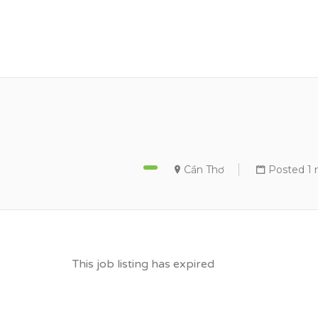
VỮNG BƯỚC TƯƠN
Cần Thơ
Posted 1
This job listing has expired