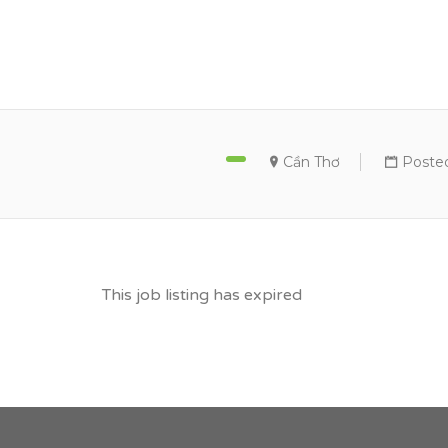
VỮNG BƯỚC TƯƠN
Cần Thơ
Posted
This job listing has expired