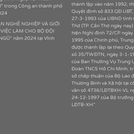
thành lập vào năm 1992, t
sĩ” trong Công an thành phố
Quyết định số 833.QĐ.UBT,
024
27-3-1993 của UBND tỉnh
ẤN NGHỀ NGHIỆP VÀ GIỚI
Thơ (TP. Cần Thơ ngày nay)
 VIỆC LÀM CHO BỘ ĐỘI
hiện Nghị định 72/CP ngày
GŨ” năm 2024 tại Vĩnh
1995 của Chính phủ, Trung
được thành lập lại theo Quy
số 35/TW.ĐTN, ngày 3-1-1
của Ban Thường Vụ Trung 
Đoàn TNCS Hồ Chí Minh, tr
sở chấp thuận của Bộ Lao 
Thương Binh và Xã hội tại 
văn số 4736/LĐTBXH-VL n
24-12-1997 của Bộ trưởng
LĐTB-XH."