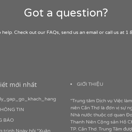
Got a question?
 help. Check out our FAQs, send us an email or call us at 
iết mới nhất
GIỚI THIỆU
ly_gap_go_khach_hang
"Trung tâm Dịch vụ Việc là
niên Cần Thơ là đơn vị sự n
 THÔNG TIN
Nhà nước thuộc cơ quan Đ
 BÁO
Thanh Niên Cộng sản Hồ C
TP. Cần Thơ. Trung Tâm đượ
 trình Ngày hội “Xuân