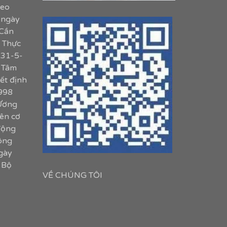
heo
 ngày
 Cần
. Thực
 31-5-
 Tâm
ết định
998
Ương
ên cơ
động
công
gày
 Bộ
VỀ CHÚNG TÔI