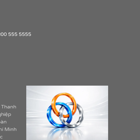
1 800 555 5555
m Thanh
ghiệp
oàn
hí Minh
c