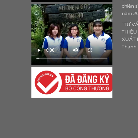
chiến 
năm 2
“TƯ V
THIỆU
XUẤT N
Thạnh