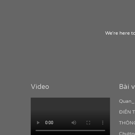
We're here to
Video
Bài v
Quan_
ĐIỀN
THÔNG
Chương