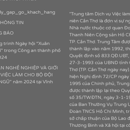
ly_gap_go_khach_hang
"Trung tâm Dịch vụ Việc là
niên Cần Thơ là đơn vị sự n
 THÔNG TIN
Nhà nước thuộc cơ quan Đ
 BÁO
Thanh Niên Cộng sản Hồ C
TP. Cần Thơ. Trung Tâm đượ
 trình Ngày hội “Xuân
thành lập vào năm 1992, t
sĩ” trong Công an thành phố
Quyết định số 833.QĐ.UBT,
024
27-3-1993 của UBND tỉnh
ẤN NGHỀ NGHIỆP VÀ GIỚI
Thơ (TP. Cần Thơ ngày nay)
 VIỆC LÀM CHO BỘ ĐỘI
hiện Nghị định 72/CP ngày
GŨ” năm 2024 tại Vĩnh
1995 của Chính phủ, Trung
được thành lập lại theo Quy
số 35/TW.ĐTN, ngày 3-1-1
của Ban Thường Vụ Trung 
Đoàn TNCS Hồ Chí Minh, tr
sở chấp thuận của Bộ Lao 
Thương Binh và Xã hội tại 