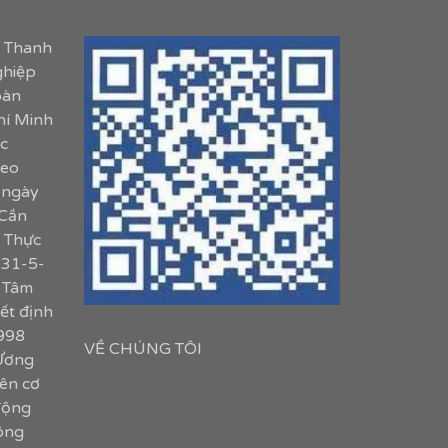
m Thanh
ghiệp
oàn
hí Minh
c
heo
 ngày
 Cần
. Thực
 31-5-
 Tâm
ết định
998
VỀ CHÚNG TÔI
Ương
ên cơ
động
công