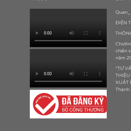
Quan_
ĐIỀN
THÔNG
Chương
chiến 
năm 2
“TƯ V
THIỆU
XUẤT N
Thạnh