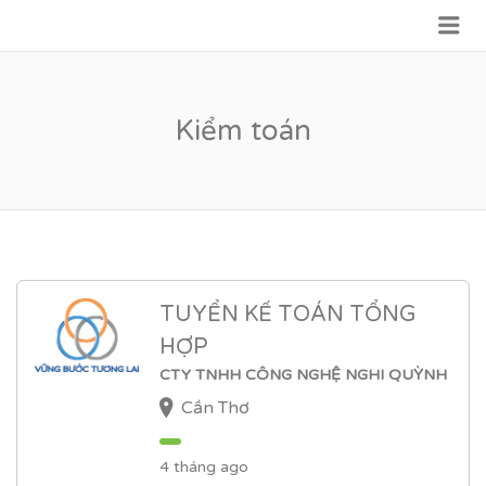
Me
VỮNG BƯỚC TƯƠNG LAI
Kiểm toán
TUYỂN KẾ TOÁN TỔNG
HỢP
CTY TNHH CÔNG NGHỆ NGHI QUỲNH
Cần Thơ
4 tháng ago