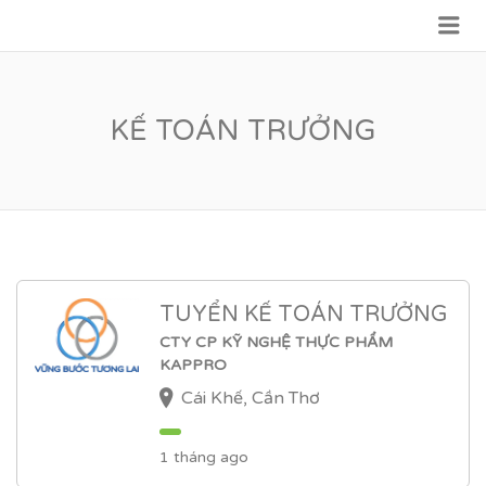
Me
VỮNG BƯỚC TƯƠNG LAI
KẾ TOÁN TRƯỞNG
TUYỂN KẾ TOÁN TRƯỞNG
CTY CP KỸ NGHỆ THỰC PHẨM
KAPPRO
Cái Khế, Cần Thơ
1 tháng ago