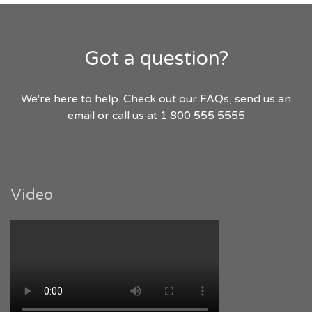
Got a question?
We're here to help. Check out our FAQs, send us an
email or call us at 1 800 555 5555
Video