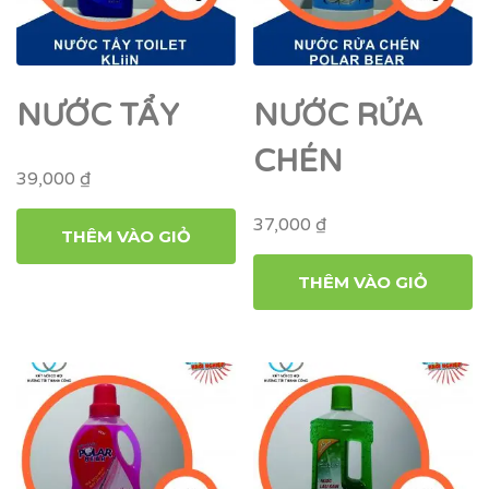
NƯỚC TẨY
NƯỚC RỬA
CHÉN
39,000
₫
37,000
₫
THÊM VÀO GIỎ
THÊM VÀO GIỎ