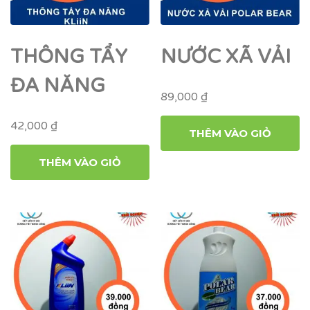
THÔNG TẨY
NƯỚC XÃ VẢI
ĐA NĂNG
89,000
₫
42,000
₫
THÊM VÀO GIỎ
THÊM VÀO GIỎ