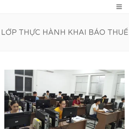
Me
VỮNG BƯỚC TƯƠNG LAI
LỚP THỰC HÀNH KHAI BÁO THUẾ