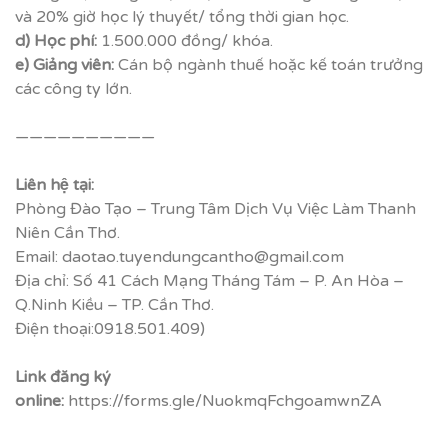
và 20% giờ học lý thuyết/ tổng thời gian học.
d) Học phí:
1.500.000 đồng/ khóa.
e) Giảng viên:
Cán bộ ngành thuế hoặc kế toán trưởng
các công ty lớn.
——————————
Liên hệ tại:
Phòng Đào Tạo – Trung Tâm Dịch Vụ Việc Làm Thanh
Niên Cần Thơ.
Email: daotao.tuyendungcantho@gmail.com
Địa chỉ: Số 41 Cách Mạng Tháng Tám – P. An Hòa –
Q.Ninh Kiều – TP. Cần Thơ.
Điện thoại:0918.501.409)
Link đăng ký
online:
https://forms.gle/NuokmqFchgoamwnZA