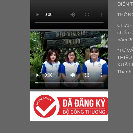
ĐIỀN
THÔNG
Chương
chiến 
năm 2
“TƯ V
THIỆU
XUẤT N
Thạnh