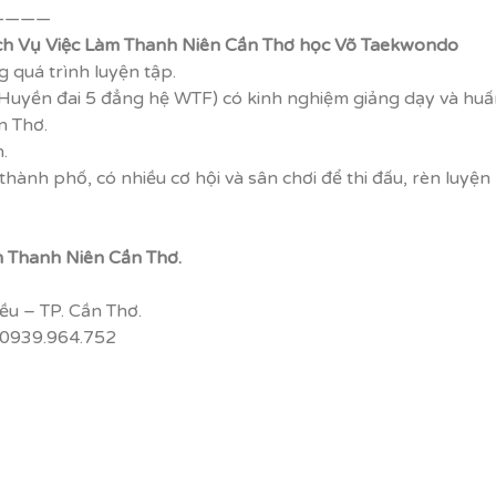
————
ịch Vụ Việc Làm Thanh Niên Cần Thơ học Võ Taekwondo
 quá trình luyện tập.
uyền đai 5 đẳng hệ WTF) có kinh nghiệm giảng dạy và huấn
n Thơ.
.
ủa thành phố, có nhiều cơ hội và sân chơi để thi đấu, r
 Thanh Niên Cần Thơ.
u – TP. Cần Thơ.
 0939.964.752