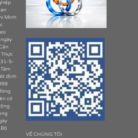
ghiệp
oàn
hí Minh
c
heo
 ngày
 Cần
. Thực
 31-5-
 Tâm
ết định
998
Ương
ên cơ
động
công
gày
 Bộ
VỀ CHÚNG TÔI