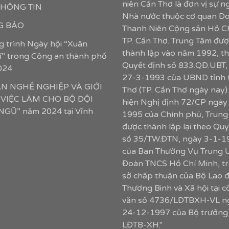
niên Cần Thơ là đơn vị sự n
 THÔNG TIN
Nhà nước thuộc cơ quan Đ
 BÁO
Thanh Niên Cộng sản Hồ C
TP. Cần Thơ. Trung Tâm đượ
 trình Ngày hội “Xuân
thành lập vào năm 1992, t
sĩ” trong Công an thành phố
Quyết định số 833.QĐ.UBT,
024
27-3-1993 của UBND tỉnh
ẤN NGHỀ NGHIỆP VÀ GIỚI
Thơ (TP. Cần Thơ ngày nay)
 VIỆC LÀM CHO BỘ ĐỘI
hiện Nghị định 72/CP ngày
GŨ” năm 2024 tại Vĩnh
1995 của Chính phủ, Trung
được thành lập lại theo Quy
số 35/TW.ĐTN, ngày 3-1-1
của Ban Thường Vụ Trung 
Đoàn TNCS Hồ Chí Minh, tr
sở chấp thuận của Bộ Lao 
Thương Binh và Xã hội tại 
văn số 4736/LĐTBXH-VL n
24-12-1997 của Bộ trưởng
LĐTB-XH."