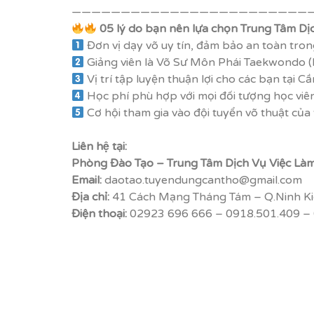
————————————————————————
05 lý do bạn nên lựa chọn Trung Tâm D
Đơn vị dạy võ uy tín, đảm bảo an toàn trong
Giảng viên là Võ Sư Môn Phái Taekwondo (H
Vị trí tập luyện thuận lợi cho các bạn tại Cầ
Học phí phù hợp với mọi đối tượng học viên
Cơ hội tham gia vào đội tuyển võ thuật c
Liên hệ tại:
Phòng Đào Tạo – Trung Tâm Dịch Vụ Việc Làm
Email:
daotao.tuyendungcantho@gmail.com
Địa chỉ:
41 Cách Mạng Tháng Tám – Q.Ninh Kiề
Điện thoại:
02923 696 666 – 0918.501.409 –