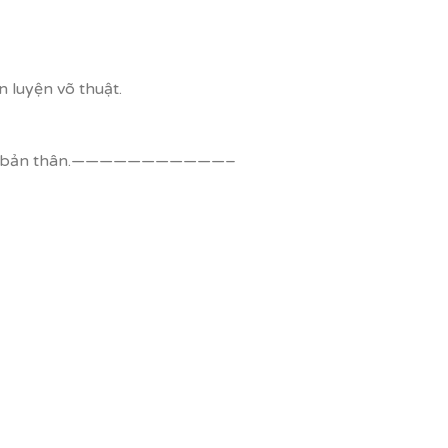
 luyện võ thuật.
èn luyện bản thân.———————————–