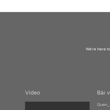
We're here to
Video
Bài v
Quan_